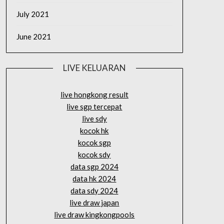
July 2021
June 2021
LIVE KELUARAN
live hongkong result
live sgp tercepat
live sdy
kocok hk
kocok sgp
kocok sdy
data sgp 2024
data hk 2024
data sdy 2024
live draw japan
live draw kingkongpools