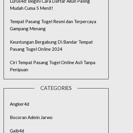
Lurus4d: Begini Cara Daftar Akun Paling
Mudah Cuma 5 Menit!
Tempat Pasang Togel Resmi dan Terpercaya
Gampang Menang
Keuntungan Bergabung Di Bandar Tempat
Pasang Togel Online 2024
Ciri Tempat Pasang Togel Online Asli Tanpa
Penipuan
CATEGORIES
Angker4d
Bocoran Admin Jarwo
Gaib4d