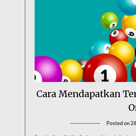
Cara Mendapatkan Tem
O
Posted on
2