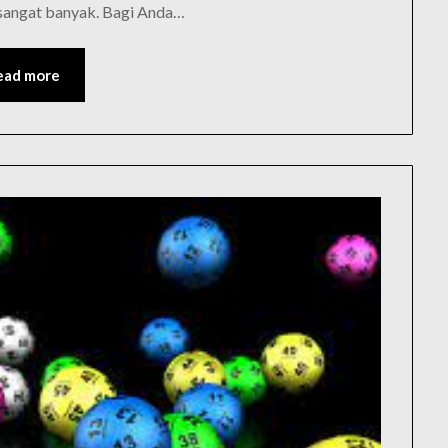
g sangat banyak. Bagi Anda…
ead more