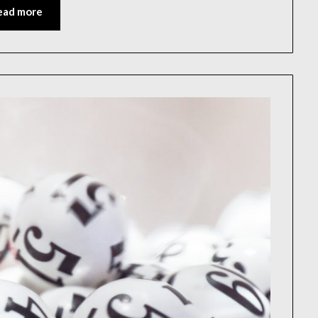
ead more