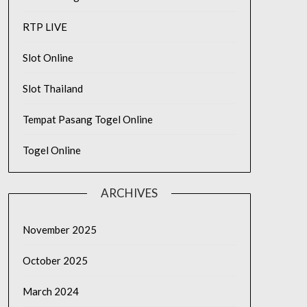
RTP LIVE
Slot Online
Slot Thailand
Tempat Pasang Togel Online
Togel Online
ARCHIVES
November 2025
October 2025
March 2024