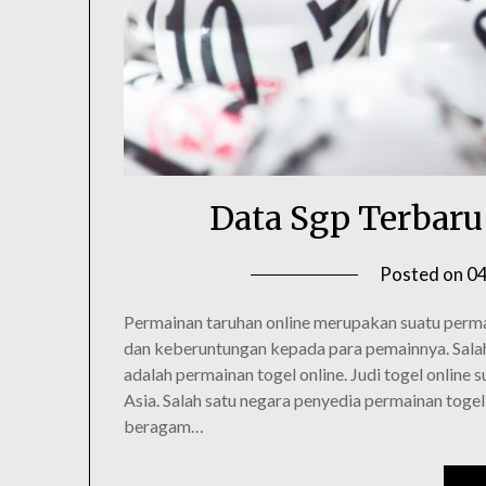
Data Sgp Terbaru
Posted on
0
Permainan taruhan online merupakan suatu perma
dan keberuntungan kepada para pemainnya. Salah
adalah permainan togel online. Judi togel online
Asia. Salah satu negara penyedia permainan toge
beragam…