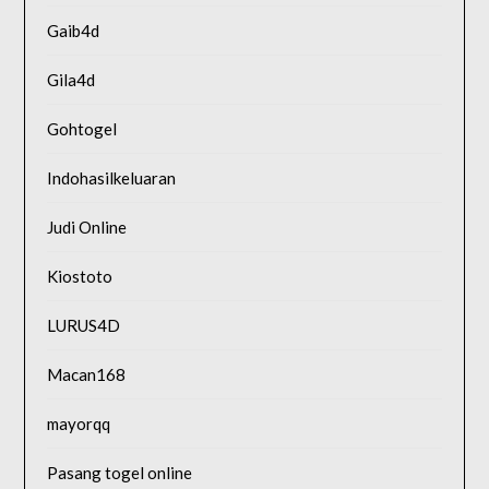
Gaib4d
Gila4d
Gohtogel
Indohasilkeluaran
Judi Online
Kiostoto
LURUS4D
Macan168
mayorqq
Pasang togel online