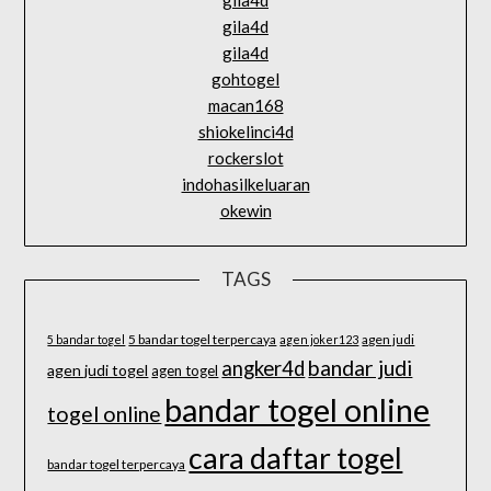
gila4d
gila4d
gohtogel
macan168
shiokelinci4d
rockerslot
indohasilkeluaran
okewin
TAGS
5 bandar togel terpercaya
agen judi
5 bandar togel
agen joker123
bandar judi
angker4d
agen judi togel
agen togel
bandar togel online
togel online
cara daftar togel
bandar togel terpercaya