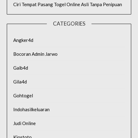
Ciri Tempat Pasang Togel Online Asli Tanpa Penipuan
CATEGORIES
Angker4d
Bocoran Admin Jarwo
Gaib4d
Gila4d
Gohtogel
Indohasilkeluaran
Judi Online
Kiostoto