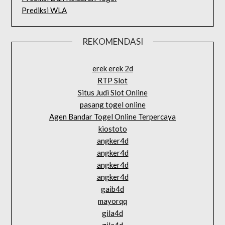
Prediksi WLA
REKOMENDASI
erek erek 2d
RTP Slot
Situs Judi Slot Online
pasang togel online
Agen Bandar Togel Online Terpercaya
kiostoto
angker4d
angker4d
angker4d
angker4d
gaib4d
mayorqq
gila4d
gila4d