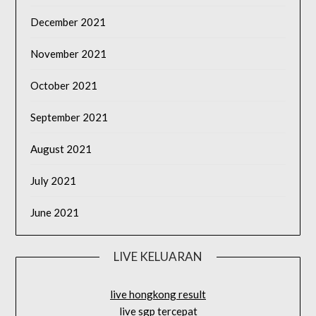
December 2021
November 2021
October 2021
September 2021
August 2021
July 2021
June 2021
LIVE KELUARAN
live hongkong result
live sgp tercepat