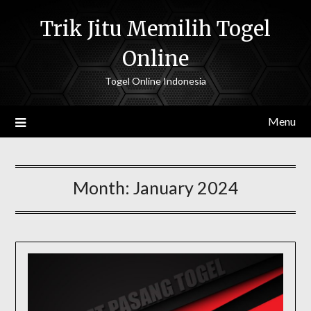
Skip
Trik Jitu Memilih Togel
to
content
Online
Togel Online Indonesia
Menu
Month:
January 2024