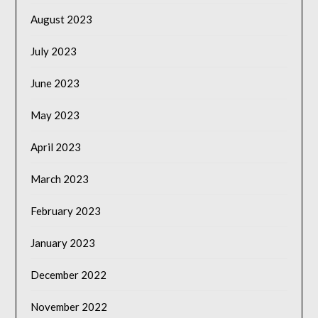
August 2023
July 2023
June 2023
May 2023
April 2023
March 2023
February 2023
January 2023
December 2022
November 2022