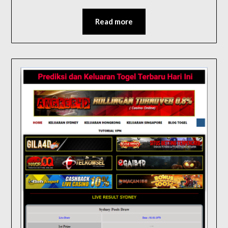
Read more