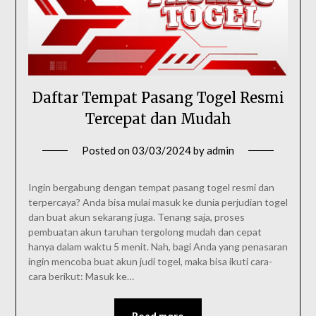
Daftar Tempat Pasang Togel Resmi
Tercepat dan Mudah
Posted on
03/03/2024
by
admin
Ingin bergabung dengan tempat pasang togel resmi dan
terpercaya? Anda bisa mulai masuk ke dunia perjudian togel
dan buat akun sekarang juga. Tenang saja, proses
pembuatan akun taruhan tergolong mudah dan cepat
hanya dalam waktu 5 menit. Nah, bagi Anda yang penasaran
ingin mencoba buat akun judi togel, maka bisa ikuti cara-
cara berikut: Masuk ke…
Read more