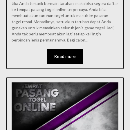
Jika Anda tertarik bermain taruhan, maka bisa segera daftar
ke tempat pasang togel online terpercaya. Anda bisa
membuat akun taruhan togel untuk masuk ke pasaran
togel resmi. Menariknya, satu akun taruhan dapat Anda
gunakan untuk memainkan seluruh jenis game togel. Jadi,
Anda tak perlu membuat akun lagi setiap kali ingin
berpindah jenis permainannya. Bagi calon…
Read more