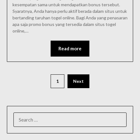
kesempatan sama untuk mendapatkan bonus tersebut.
Syaratnya, Anda hanya perlu aktif berada dalam situs untuk
bertanding taruhan togel online. Bagi Anda yang penasaran
apa saja promo bonus yang tersedia dalam situs togel
online,…
Read more
Posts
1
Next
pagination
SEARCH
FOR: