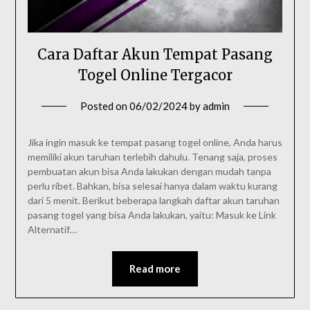
Cara Daftar Akun Tempat Pasang
Togel Online Tergacor
Posted on
06/02/2024
by
admin
Jika ingin masuk ke tempat pasang togel online, Anda harus
memiliki akun taruhan terlebih dahulu. Tenang saja, proses
pembuatan akun bisa Anda lakukan dengan mudah tanpa
perlu ribet. Bahkan, bisa selesai hanya dalam waktu kurang
dari 5 menit. Berikut beberapa langkah daftar akun taruhan
pasang togel yang bisa Anda lakukan, yaitu: Masuk ke Link
Alternatif…
Read more