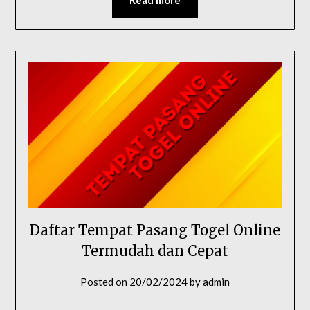
Daftar Tempat Pasang Togel Online
Termudah dan Cepat
Posted on
20/02/2024
by
admin