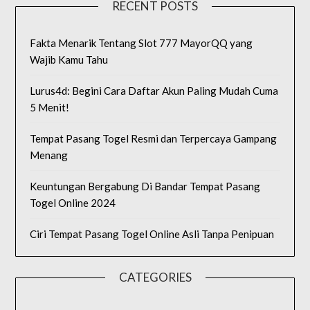
RECENT POSTS
Fakta Menarik Tentang Slot 777 MayorQQ yang
Wajib Kamu Tahu
Lurus4d: Begini Cara Daftar Akun Paling Mudah Cuma
5 Menit!
Tempat Pasang Togel Resmi dan Terpercaya Gampang
Menang
Keuntungan Bergabung Di Bandar Tempat Pasang
Togel Online 2024
Ciri Tempat Pasang Togel Online Asli Tanpa Penipuan
CATEGORIES