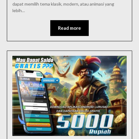
dapat memilih tema klasik, modern, atau animasi yang
lebih…
Read more