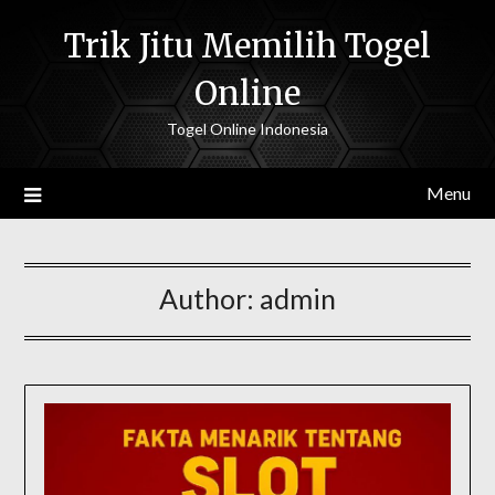
Skip
Trik Jitu Memilih Togel
to
content
Online
Togel Online Indonesia
Menu
Author:
admin