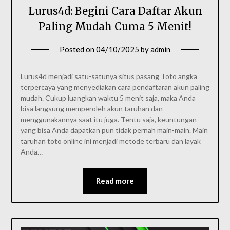
Lurus4d: Begini Cara Daftar Akun
Paling Mudah Cuma 5 Menit!
Posted on
04/10/2025
by
admin
Lurus4d menjadi satu-satunya situs pasang Toto angka
terpercaya yang menyediakan cara pendaftaran akun paling
mudah. Cukup luangkan waktu 5 menit saja, maka Anda
bisa langsung memperoleh akun taruhan dan
menggunakannya saat itu juga. Tentu saja, keuntungan
yang bisa Anda dapatkan pun tidak pernah main-main. Main
taruhan toto online ini menjadi metode terbaru dan layak
Anda…
Read more