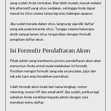
yang sudah Anda tentukan. Biar lebih mudah, masuk melalui
link alternatif yang situs sediakan, sehingga Anda dapat
masuk ke situs utama tanpa lag atau halangan apapun.
Jika sudah berada dalam situs, langsung saja klik ‘daftar’
yang ada pada beranda situs. Tunggu selama beberapa
detik sampai laman situs tergantikan dengan formulir
pengisian daftar akun.
Isi Formulir Pendaftaran Akun
Pihak admin yang membantu proses pendaftaran akun akan
menuntun Anda untuk mulai melakukan isi formulir.
Pastikan mengisi formulir yang ada secara jelas, jujur dan
tak ada typo atau kesalahan penulisan.
Isilah formulir akun mulai dari nama lengkap, nomor
rekening, nomor HP dan email aktif. Jika sudah, periksa lagi
sebelum Anda serahkan kepada admin dengan cara
menekan menu daftar.