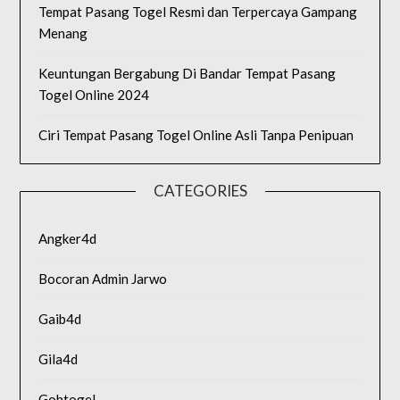
Tempat Pasang Togel Resmi dan Terpercaya Gampang
Menang
Keuntungan Bergabung Di Bandar Tempat Pasang
Togel Online 2024
Ciri Tempat Pasang Togel Online Asli Tanpa Penipuan
CATEGORIES
Angker4d
Bocoran Admin Jarwo
Gaib4d
Gila4d
Gohtogel