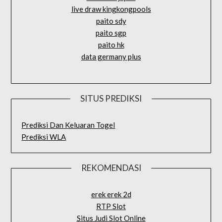
live draw kingkongpools
paito sdy
paito sgp
paito hk
data germany plus
SITUS PREDIKSI
Prediksi Dan Keluaran Togel
Prediksi WLA
REKOMENDASI
erek erek 2d
RTP Slot
Situs Judi Slot Online