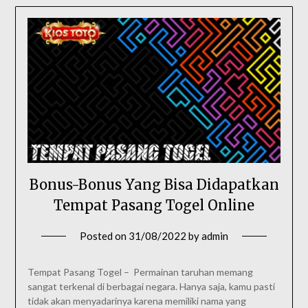
Bonus-Bonus Yang Bisa Didapatkan
Tempat Pasang Togel Online
Posted on
31/08/2022
by
admin
Tempat Pasang Togel – Permainan taruhan memang
sangat terkenal di berbagai negara. Hanya saja, kamu pasti
tidak akan menyadarinya karena memiliki nama yang