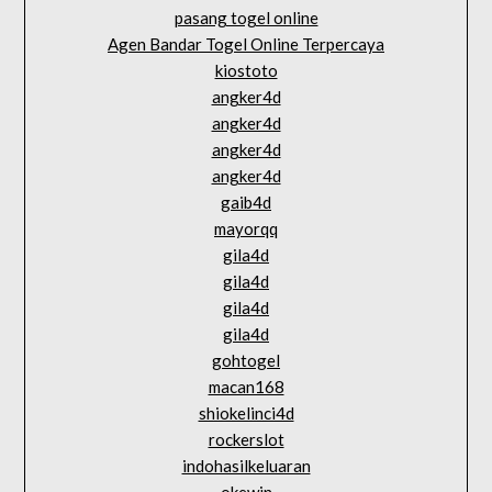
pasang togel online
Agen Bandar Togel Online Terpercaya
kiostoto
angker4d
angker4d
angker4d
angker4d
gaib4d
mayorqq
gila4d
gila4d
gila4d
gila4d
gohtogel
macan168
shiokelinci4d
rockerslot
indohasilkeluaran