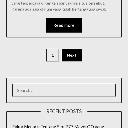
yang terpercaya di tengah banyaknya situs tersebut.
Karena ada saja oknum yang tidak bertanggung jawab…
Read more
Posts
1
Next
pagination
SEARCH
FOR:
RECENT POSTS
Fakta Menarik Tentang Slot 777 MayorQQ yang