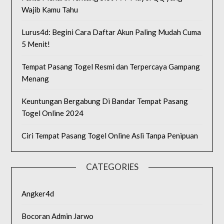
Wajib Kamu Tahu
Lurus4d: Begini Cara Daftar Akun Paling Mudah Cuma
5 Menit!
Tempat Pasang Togel Resmi dan Terpercaya Gampang
Menang
Keuntungan Bergabung Di Bandar Tempat Pasang
Togel Online 2024
Ciri Tempat Pasang Togel Online Asli Tanpa Penipuan
CATEGORIES
Angker4d
Bocoran Admin Jarwo