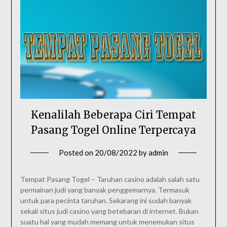
Kenalilah Beberapa Ciri Tempat
Pasang Togel Online Terpercaya
Posted on
20/08/2022
by
admin
Tempat Pasang Togel – Taruhan casino adalah salah satu
permainan judi yang banyak penggemarnya. Termasuk
untuk para pecinta taruhan. Sekarang ini sudah banyak
sekali situs judi casino yang betebaran di internet. Bukan
suatu hal yang mudah memang untuk menemukan situs