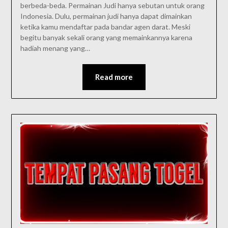
berbeda-beda. Permainan Judi hanya sebutan untuk orang
Indonesia. Dulu, permainan judi hanya dapat dimainkan
ketika kamu mendaftar pada bandar agen darat. Meski
begitu banyak sekali orang yang memainkannya karena
hadiah menang yang…
Read more