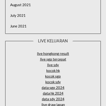
August 2021
July 2021
June 2021
LIVE KELUARAN
live hongkong result
live sgp tercepat
live sdy
kocok hk
kocok sgp
kocok sdy
data sgp 2024
data hk 2024
data sdy 2024
live draw japan