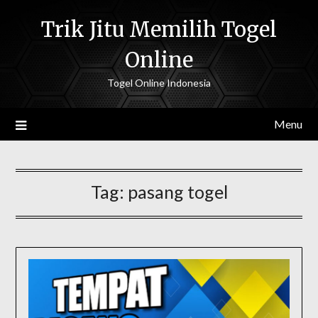
Skip
Trik Jitu Memilih Togel
to
content
Online
Togel Online Indonesia
Menu
Tag:
pasang togel