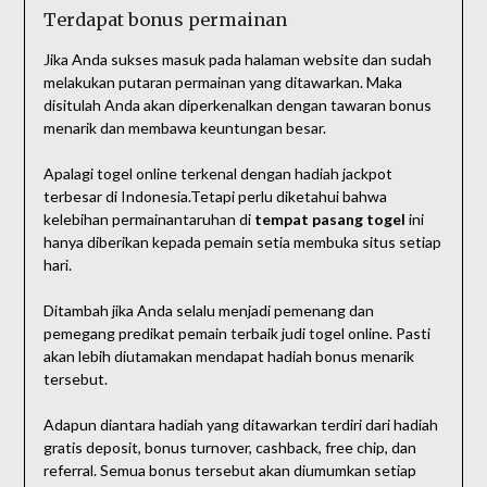
Terdapat bonus permainan
Jika Anda sukses masuk pada halaman website dan sudah
melakukan putaran permainan yang ditawarkan. Maka
disitulah Anda akan diperkenalkan dengan tawaran bonus
menarik dan membawa keuntungan besar.
Apalagi togel online terkenal dengan hadiah jackpot
terbesar di Indonesia.Tetapi perlu diketahui bahwa
kelebihan permainantaruhan di
tempat pasang togel
ini
hanya diberikan kepada pemain setia membuka situs setiap
hari.
Ditambah jika Anda selalu menjadi pemenang dan
pemegang predikat pemain terbaik judi togel online. Pasti
akan lebih diutamakan mendapat hadiah bonus menarik
tersebut.
Adapun diantara hadiah yang ditawarkan terdiri dari hadiah
gratis deposit, bonus turnover, cashback, free chip, dan
referral. Semua bonus tersebut akan diumumkan setiap