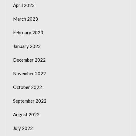
April 2023
March 2023
February 2023
January 2023
December 2022
November 2022
October 2022
September 2022
August 2022
July 2022