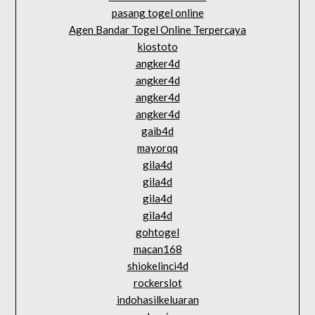
pasang togel online
Agen Bandar Togel Online Terpercaya
kiostoto
angker4d
angker4d
angker4d
angker4d
gaib4d
mayorqq
gila4d
gila4d
gila4d
gila4d
gohtogel
macan168
shiokelinci4d
rockerslot
indohasilkeluaran