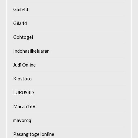
Gaib4d
Gila4d
Gohtogel
Indohasilkeluaran
Judi Online
Kiostoto
LURUS4D
Macan168
mayorqq
Pasang togel online