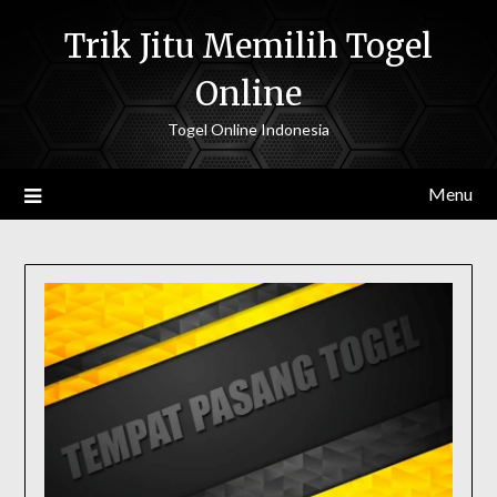
Skip
Trik Jitu Memilih Togel
to
content
Online
Togel Online Indonesia
Menu