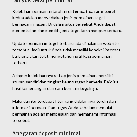
Banyak versi permainan
Kelebihan permainantaruhan di
tempat pasang togel
kedua adalah menyediakan jenis permainan togel
bermacam-macam. Di dalam situs tersebut Anda dapat
menentukan dan memilih jenis togel lama maupun terbaru.
Update permainan togel terbaru ada di halaman website
tersebut. Jadi untuk Anda tidak memiliki koneksi internet
baik juga akan telat mengetahui notifikasi permainan
terbaru
.
Adapun kelebihannya setiap jenis permainan memiliki
aturan sendiri dan tingkat keuntungan berbeda. Baik itu
hasil kemenangan dan cara bermain togelnya.
Maka dari itu terdapat fitur yang didalamnya terdiri dari
informasi permain. Dan tugas Anda sebelum memulai
permainan adalah mempelajari dan memahami informasi
tersebut.
Anggaran deposit minimal