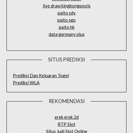
live draw kingkongpools
paito sdy
paito sgp
paito hk
data germany plus
SITUS PREDIKSI
Prediksi Dan Keluaran Togel
Prediksi WLA
REKOMENDASI
erek erek 2d
RTP Slot
Situs Judi Slot Online