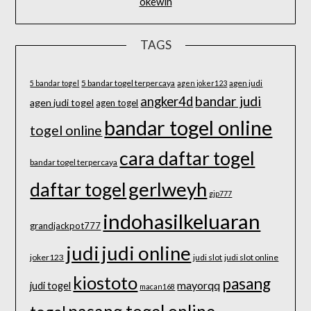
okewin
TAGS
5 bandar togel terpercaya
agen judi
5 bandar togel
agen joker123
bandar judi
angker4d
agen judi togel
agen togel
bandar togel online
togel online
cara daftar togel
bandar togel terpercaya
gerlweyh
daftar togel
gjp777
indohasilkeluaran
grandjackpot777
judi
judi online
joker123
judi slot
judi slot online
kiostoto
pasang
mayorqq
judi togel
macan168
pasang togel online