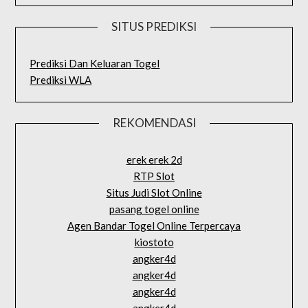
SITUS PREDIKSI
Prediksi Dan Keluaran Togel
Prediksi WLA
REKOMENDASI
erek erek 2d
RTP Slot
Situs Judi Slot Online
pasang togel online
Agen Bandar Togel Online Terpercaya
kiostoto
angker4d
angker4d
angker4d