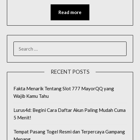
Read more
SEARCH
FOR:
RECENT POSTS
Fakta Menarik Tentang Slot 777 MayorQQ yang
Wajib Kamu Tahu
Lurus4d: Begini Cara Daftar Akun Paling Mudah Cuma
5 Menit!
Tempat Pasang Togel Resmi dan Terpercaya Gampang
Menang