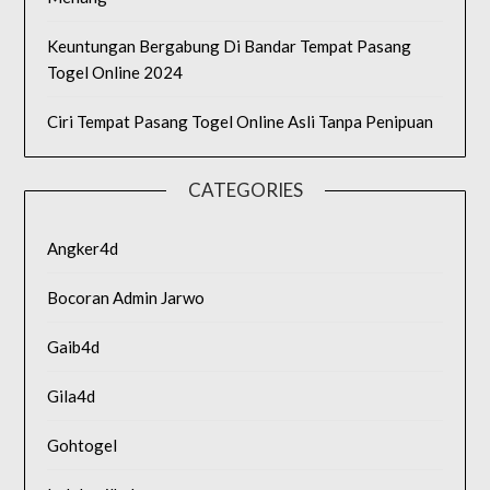
Keuntungan Bergabung Di Bandar Tempat Pasang
Togel Online 2024
Ciri Tempat Pasang Togel Online Asli Tanpa Penipuan
CATEGORIES
Angker4d
Bocoran Admin Jarwo
Gaib4d
Gila4d
Gohtogel