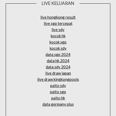
LIVE KELUARAN
live hongkong result
live sgp tercepat
live sdy
kocok hk
kocok sgp
kocok sdy
data sgp 2024
data hk 2024
data sdy 2024
live draw japan
live draw kingkongpools
paito sdy
paito sgp
paito hk
data germany plus