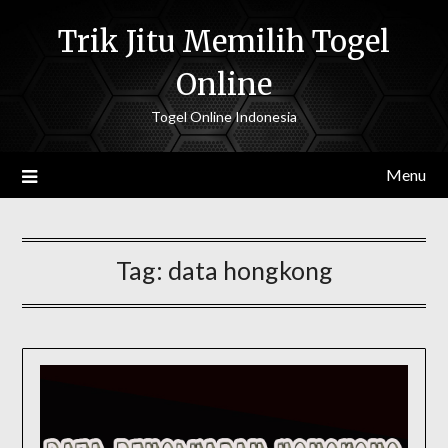
Skip
Trik Jitu Memilih Togel
to
content
Online
Togel Online Indonesia
Menu
Tag:
data hongkong