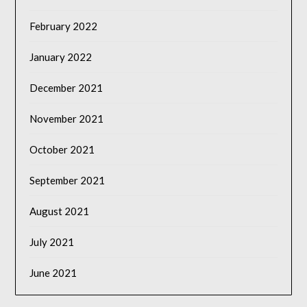
February 2022
January 2022
December 2021
November 2021
October 2021
September 2021
August 2021
July 2021
June 2021