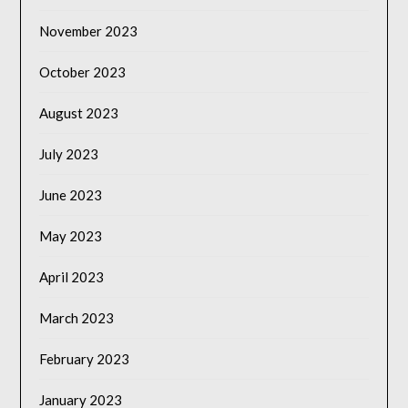
November 2023
October 2023
August 2023
July 2023
June 2023
May 2023
April 2023
March 2023
February 2023
January 2023