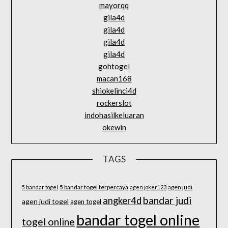
mayorqq
gila4d
gila4d
gila4d
gila4d
gohtogel
macan168
shiokelinci4d
rockerslot
indohasilkeluaran
okewin
TAGS
5 bandar togel terpercaya
agen judi
5 bandar togel
agen joker123
bandar judi
angker4d
agen judi togel
agen togel
bandar togel online
togel online