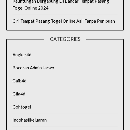
Keuntungan Bergabung Di Bandar Tempat Pasang
Togel Online 2024
Ciri Tempat Pasang Togel Online Asli Tanpa Penipuan
CATEGORIES
Angker4d
Bocoran Admin Jarwo
Gaib4d
Gila4d
Gohtogel
Indohasilkeluaran