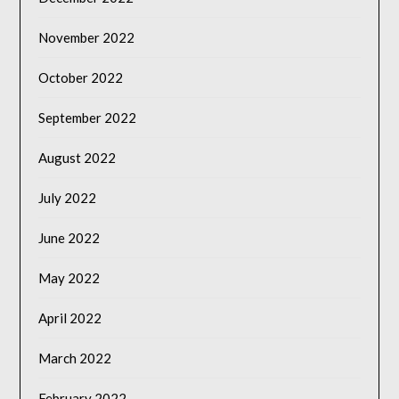
November 2022
October 2022
September 2022
August 2022
July 2022
June 2022
May 2022
April 2022
March 2022
February 2022