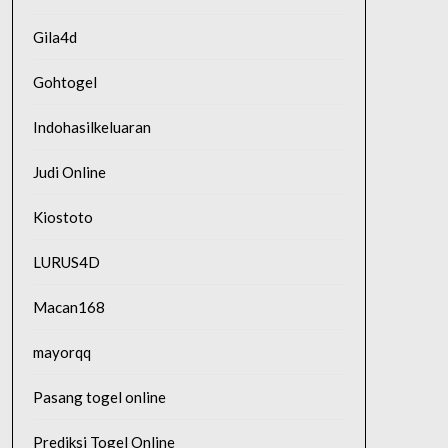
Gila4d
Gohtogel
Indohasilkeluaran
Judi Online
Kiostoto
LURUS4D
Macan168
mayorqq
Pasang togel online
Prediksi Togel Online