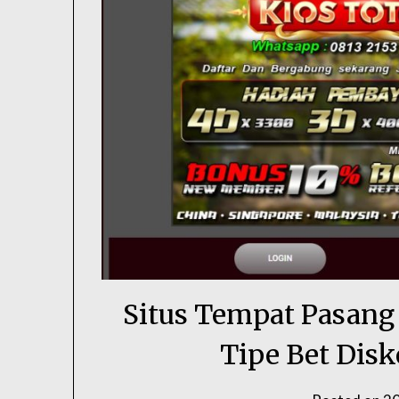
Situs Tempat Pasang
Tipe Bet Dis