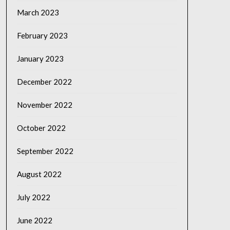
March 2023
February 2023
January 2023
December 2022
November 2022
October 2022
September 2022
August 2022
July 2022
June 2022