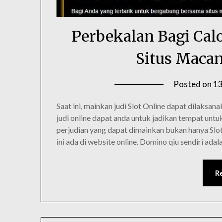
Perbekalan Bagi Calo
Situs Macan
Posted on
1
Saat ini, mainkan judi Slot Online dapat dilaks
judi online dapat anda untuk jadikan tempat un
perjudian yang dapat dimainkan bukan hanya Slot 
ini ada di website online. Domino qiu sendiri ada
R