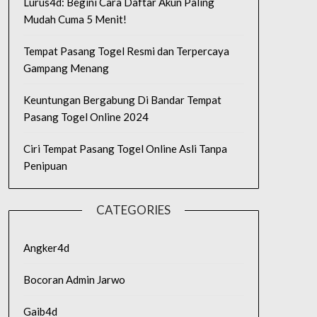
Lurus4d: Begini Cara Daftar Akun Paling
Mudah Cuma 5 Menit!
Tempat Pasang Togel Resmi dan Terpercaya
Gampang Menang
Keuntungan Bergabung Di Bandar Tempat
Pasang Togel Online 2024
Ciri Tempat Pasang Togel Online Asli Tanpa
Penipuan
CATEGORIES
Angker4d
Bocoran Admin Jarwo
Gaib4d