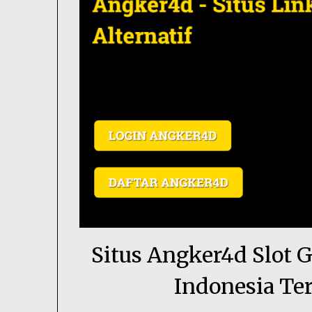
Situs Angker4d Slot 
Indonesia Te