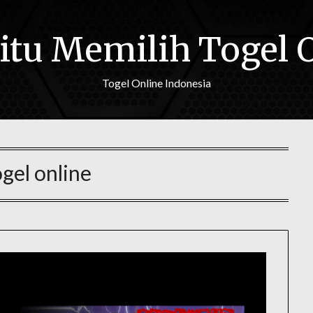
Jitu Memilih Togel 
Togel Online Indonesia
ogel online