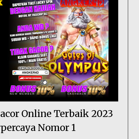
Gacor Online Terbaik 2023
rpercaya Nomor 1