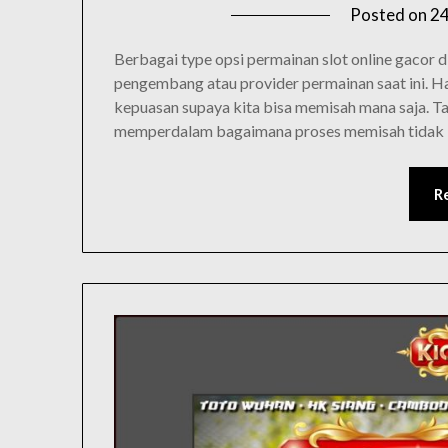
Posted on
2
Berbagai type opsi permainan slot online gacor 
pengembang atau provider permainan saat ini. Hal
kepuasan supaya kita bisa memisah mana saja. Tapi
memperdalam bagaimana proses memisah tidak b
R