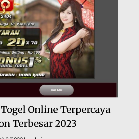
 Togel Online Terpercaya
kon Terbesar 2023