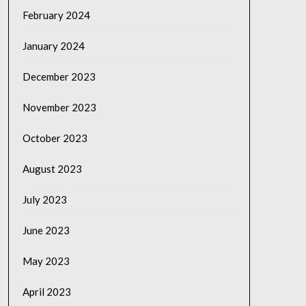
February 2024
January 2024
December 2023
November 2023
October 2023
August 2023
July 2023
June 2023
May 2023
April 2023