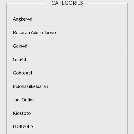
CATEGORIES
Angker4d
Bocoran Admin Jarwo
Gaib4d
Gila4d
Gohtogel
Indohasilkeluaran
Judi Online
Kiostoto
LURUS4D