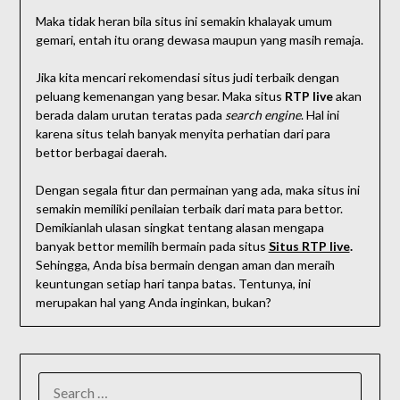
Maka tidak heran bila situs ini semakin khalayak umum
gemari, entah itu orang dewasa maupun yang masih remaja.
Jika kita mencari rekomendasi situs judi terbaik dengan
peluang kemenangan yang besar. Maka situs
RTP live
akan
berada dalam urutan teratas pada
search engine
. Hal ini
karena situs telah banyak menyita perhatian dari para
bettor berbagai daerah.
Dengan segala fitur dan permainan yang ada, maka situs ini
semakin memiliki penilaian terbaik dari mata para bettor.
Demikianlah ulasan singkat tentang alasan mengapa
banyak bettor memilih bermain pada situs
Situs RTP live
.
Sehingga, Anda bisa bermain dengan aman dan meraih
keuntungan setiap hari tanpa batas. Tentunya, ini
merupakan hal yang Anda inginkan, bukan?
SEARCH