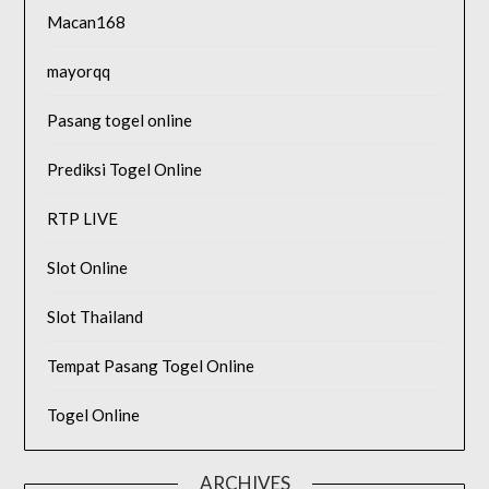
Macan168
mayorqq
Pasang togel online
Prediksi Togel Online
RTP LIVE
Slot Online
Slot Thailand
Tempat Pasang Togel Online
Togel Online
ARCHIVES