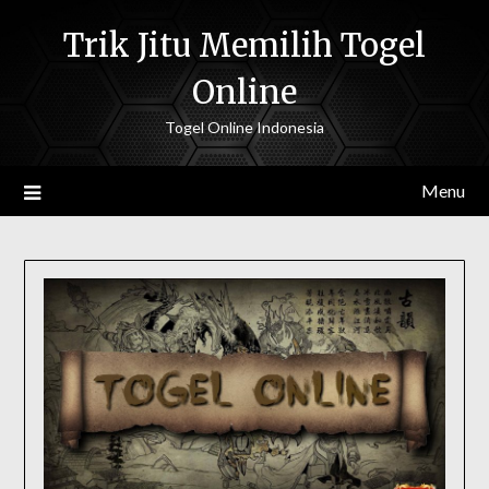
Skip
Trik Jitu Memilih Togel
to
content
Online
Togel Online Indonesia
Menu