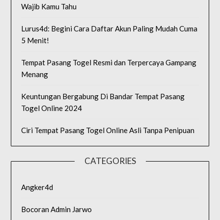
Wajib Kamu Tahu
Lurus4d: Begini Cara Daftar Akun Paling Mudah Cuma
5 Menit!
Tempat Pasang Togel Resmi dan Terpercaya Gampang
Menang
Keuntungan Bergabung Di Bandar Tempat Pasang
Togel Online 2024
Ciri Tempat Pasang Togel Online Asli Tanpa Penipuan
CATEGORIES
Angker4d
Bocoran Admin Jarwo