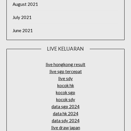
August 2021
July 2021
June 2021
LIVE KELUARAN
live hongkong result
live sgp tercepat
live sdy
kocok hk
kocok sgp
kocok sdy
data sgp 2024
data hk 2024
data sdy 2024
live draw japan