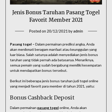
Jenis Bonus Taruhan Pasang Togel
Favorit Member 2021
Posted on
20/12/2021
by
admin
Pasang togel –
Dalam permainan prediksi angka, Anda
akan menikmati beragam manfaat atau keunggulan yang
luar biasa. Salah satunya adalah menyediakan jenis bonus
taruhan yang tidak pernah ada batasanya. Menariknya,
semua pemain yang sudah bergabung memiliki kesempatan
untuk mendapatkan bonus tersebut.
Berikut ini beberapa jenis bonus taruhan judi togel online
yang menjadi favorit para member di tahun 2021, yaitu:
Bonus Cashback Deposit
Dalam permainan
pasang togel
online, Anda akan