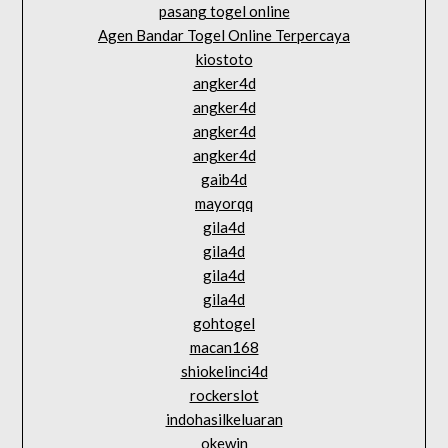
pasang togel online
Agen Bandar Togel Online Terpercaya
kiostoto
angker4d
angker4d
angker4d
angker4d
gaib4d
mayorqq
gila4d
gila4d
gila4d
gila4d
gohtogel
macan168
shiokelinci4d
rockerslot
indohasilkeluaran
okewin