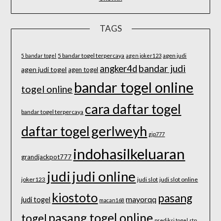
TAGS
5 bandar togel terpercaya
agen judi
5 bandar togel
agen joker123
bandar judi
angker4d
agen judi togel
agen togel
bandar togel online
togel online
cara daftar togel
bandar togel terpercaya
gerlweyh
daftar togel
gjp777
indohasilkeluaran
grandjackpot777
judi
judi online
joker123
judi slot
judi slot online
kiostoto
pasang
mayorqq
judi togel
macan168
pasang togel online
togel
prediksi togel
rtp