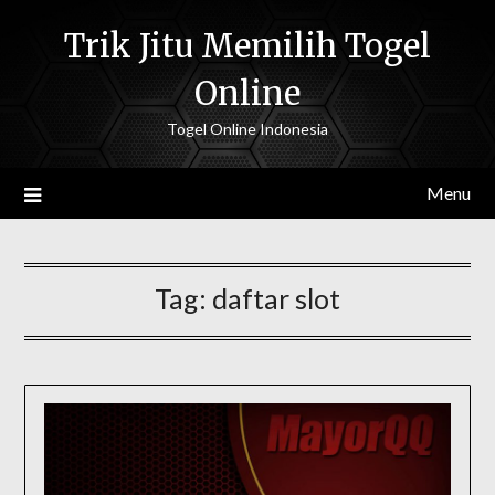
Skip
Trik Jitu Memilih Togel
to
content
Online
Togel Online Indonesia
Menu
Tag:
daftar slot