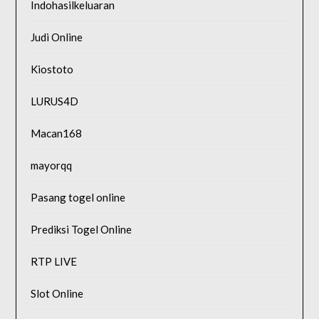
Indohasilkeluaran
Judi Online
Kiostoto
LURUS4D
Macan168
mayorqq
Pasang togel online
Prediksi Togel Online
RTP LIVE
Slot Online