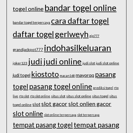
bandar togel online
togel online
cara daftar togel
bandar togel terpercaya
gerlweyh
daftar togel
gjp777
indohasilkeluaran
grandjackpot777
judi
judi online
joker123
judi slot
judi slot online
kiostoto
pasang
mayorqq
judi togel
macan168
pasang togel online
togel
prediksi togel
rtp
situs slot
situs slot online
situs togel
situs
live
rtp slot
rtp slot online
slot gacor
slot onlien gacor
slot
togel online
slot online
slot online terpercaya
slot terpercaya
tempat pasang
tempat pasang togel