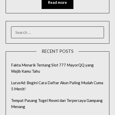
Read more
SEARCH
FOR:
RECENT POSTS
Fakta Menarik Tentang Slot 777 MayorQQ yang
Wajib Kamu Tahu
Lurus4d: Begini Cara Daftar Akun Paling Mudah Cuma
5 Menit!
Tempat Pasang Togel Resmi dan Terpercaya Gampang
Menang