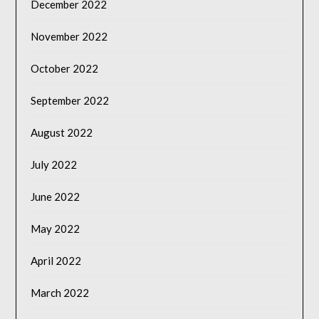
December 2022
November 2022
October 2022
September 2022
August 2022
July 2022
June 2022
May 2022
April 2022
March 2022