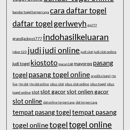
cara daftar togel
bandar togel terpercaya
gerlweyh
daftar togel
gjp777
indohasilkeluaran
grandjackpot777
judi
judi online
joker123
judi slot
judi slot online
kiostoto
pasang
mayorqq
judi togel
macan168
pasang togel online
togel
prediksi togel
rtp
situs slot
situs slot online
situs togel
situs
live
rtp slot
rtp slot online
slot gacor
slot onlien gacor
slot
togel online
slot online
slot online terpercaya
slot terpercaya
tempat pasang
tempat pasang togel
togel online
togel
togel online