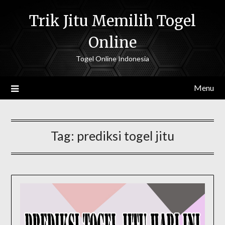
Skip
Trik Jitu Memilih Togel
to
content
Online
Togel Online Indonesia
Menu
Tag:
prediksi togel jitu