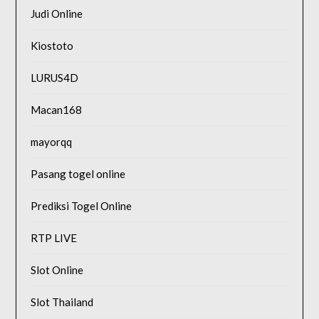
Judi Online
Kiostoto
LURUS4D
Macan168
mayorqq
Pasang togel online
Prediksi Togel Online
RTP LIVE
Slot Online
Slot Thailand