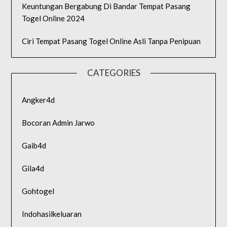
Keuntungan Bergabung Di Bandar Tempat Pasang
Togel Online 2024
Ciri Tempat Pasang Togel Online Asli Tanpa Penipuan
CATEGORIES
Angker4d
Bocoran Admin Jarwo
Gaib4d
Gila4d
Gohtogel
Indohasilkeluaran